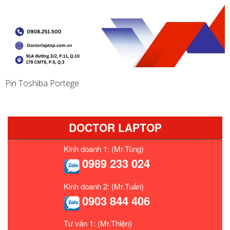
Pin Toshiba Portege
DOCTOR LAPTOP
Kinh doanh 1: (Mr.Tùng)
0989 233 024
Kinh doanh 2: (Mr.Tuấn)
0903 844 406
Tư vấn 1: (Mr.Thiện)