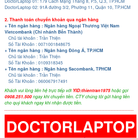
DoctorLaptop 01: 179 Cách Mạng Tháng 8, P.5, Q.3, TP.HCM
DoctorLaptop 02: 91A đường 3/2, Phường 11, Quận 10, TP.HCM
2. Thanh toán chuyển khoản qua ngân hàng
+ Tên ngân hàng : Ngân hàng Ngoại Thương Việt Nam
Vietcombank (Chi nhánh Bến Thành)
Chủ tài khoản : Trần Thiện
Số Tài Khoản : 0071001848675
+ Tên ngân hàng : Ngân hàng Đông Á, TP.HCM
Chủ tài khoản : Trần Thiện
Số Tài Khoản : 0109318345
+ Tên ngân hàng : Ngân hàng Sacombank, TPHCM
Chủ tài khoản : Trần Thiện
Số Tài Khoản : 060067917491
Khách vui lòng liên hệ trực tiếp với
YID:thientran1975
hoặc gọi
0908.251.500
ngay khi chuyển tiền. CTY chúng tôi gửi hàng liền
cho quý khách ngay khi nhận được tiền.
DOCTORLAPTOP