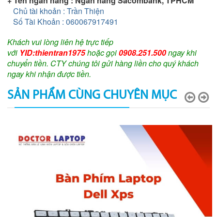
+ Tên ngân hàng : Ngân hàng Sacombank, TPHCM
Chủ tài khoản : Trần Thiện
Số Tài Khoản : 060067917491
Khách vui lòng liên hệ trực tiếp
với
YID:thientran1975
hoặc gọi
0908.251.500
ngay khi
chuyển tiền. CTY chúng tôi gửi hàng liền cho quý khách
ngay khi nhận được tiền.
SẢN PHẨM CÙNG CHUYÊN MỤC