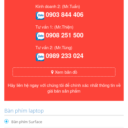
Kinh doanh 2: (Mr.Tuấn)
0903 844 406
Tư vấn 1: (Mr.Thiện)
0908 251 500
Tư vấn 2: (Mr.Tùng)
0989 233 024
Xem bản đồ
Hãy liên hệ ngay với chúng tôi để chính xác nhất thông tin về
giá bán sản phẩm
Bàn phím laptop
Bàn phím Surface