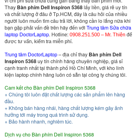
vì chi phí sửa chữa cũng gần bằng thay bàn phím mới.
Thay
Bàn phím Dell Inspiron 5368
lấy liền, giá rẻ uy tín
và chất lượng ở đâu ở Tp.HCM, đây là câu hỏi của nhiều
người luôn muốn tìm câu trả lời, không cần lo lắng nữa khi
bạn gặp phải vấn đề trên hãy đến với
Trung tâm Sửa chữa
laptop DoctorLaptop
.
Hotline:
0908.251.500 – Mr. Thiện
để
được tư vấn, kiểm tra miễn phí.
Trung tâm
DoctorLaptop
– địa chỉ thay
Bàn phím Dell
Inspiron 5368
uy tín chính hãng chuyên nghiệp, giá sỉ
cạnh tranh nhất tại thành phố Hồ Chí Minh, với kho linh
kiện laptop chính hãng luôn có sẵn tại công ty chúng tôi.
Cam kết cho Bàn phím Dell Inspiron 5368
+ Chúng tôi luôn đặt chất lượng các sản phẩm lên hàng
đầu.
+ Không bán hàng nhái, hàng chất lượng kém gây ảnh
hưởng tới máy trong quá trình sử dụng.
+ Bảo hành nhanh, nghiêm túc.
Dịch vụ cho
Bàn phím Dell Inspiron 5368