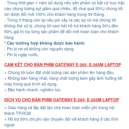
- Trong thời gian 1 năm sử dụng nếu sản phẩm có bất cứ trục trặc
nào (dung lượng sụt giảm quá nhiều, độ chai quá 50%) chúng tôi
xin được đổi mới 100% cho khách hàng trong 09 tháng.
- Trong 3 tháng còn lại nếu pin xảy ra các sự cố mà chúng tôi
không thể xử lý, chúng tôi cam kết hỗ trợ khách hàng 30% đến
50% giá trị tùy từng sản phẩm để đổi mới hoàn toàn cho khách
hàng.
* Các trường hợp không được bảo hành:
- Pin bị rơi vỡ không còn nguyên dạng.
- Pin bị ngập nước.
CAM KẾT CHO BÀN PHÍM GATEWAY E-265, E-265M LAPTOP
+ Chúng tôi luôn đặt chất lượng các sản phẩm lên hàng đầu.
+ Không bán hàng nhái, hàng chất lượng kém gây ảnh hưởng tới
máy trong quá trình sử dụng.
+ Bảo hành nhanh, nghiêm túc.
DỊCH VỤ CHO BÀN PHÍM GATEWAY E-265, E-265M LAPTOP
+ Giao hàng và lắp đặt tận nhà hoàn toàn miễn phí trong nội
thành TP.HCM
+ Hỗ trợ 50% chi phí vận chuyển đối với khách hàng ở các tỉnh
ngoài