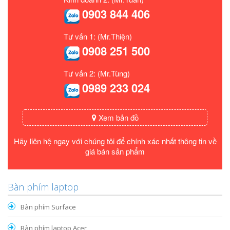
0903 844 406
Tư vấn 1: (Mr.Thiện)
0908 251 500
Tư vấn 2: (Mr.Tùng)
0989 233 024
Xem bản đồ
Hãy liên hệ ngay với chúng tôi để chính xác nhất thông tin về
giá bán sản phẩm
Bàn phím laptop
Bàn phím Surface
Bàn phím laptop Acer