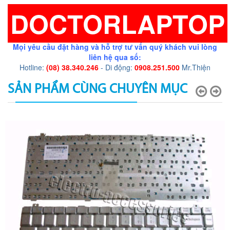
DOCTORLAPTOP
Mọi yêu cầu đặt hàng và hỗ trợ tư vấn quý khách vui lòng
liên hệ qua số:
Hotline:
(08) 38.340.246
- Di động:
0908.251.500
Mr.Thiện
SẢN PHẨM CÙNG CHUYÊN MỤC