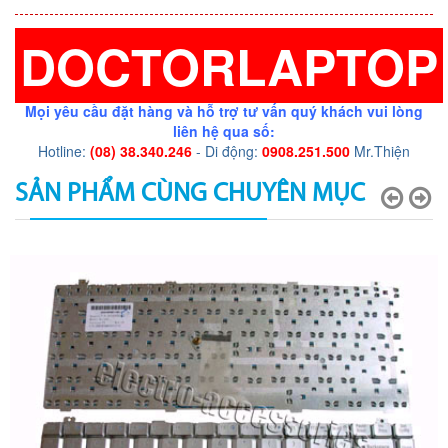
DOCTORLAPTOP
Mọi yêu cầu đặt hàng và hỗ trợ tư vấn quý khách vui lòng
liên hệ qua số:
Hotline:
(08) 38.340.246
- Di động:
0908.251.500
Mr.Thiện
SẢN PHẨM CÙNG CHUYÊN MỤC