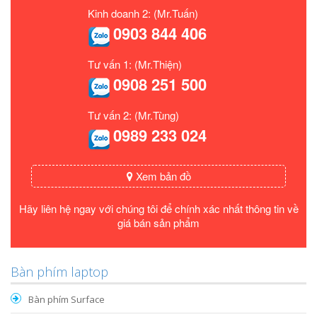
Kinh doanh 2: (Mr.Tuấn)
0903 844 406
Tư vấn 1: (Mr.Thiện)
0908 251 500
Tư vấn 2: (Mr.Tùng)
0989 233 024
Xem bản đồ
Hãy liên hệ ngay với chúng tôi để chính xác nhất thông tin về
giá bán sản phẩm
Bàn phím laptop
Bàn phím Surface