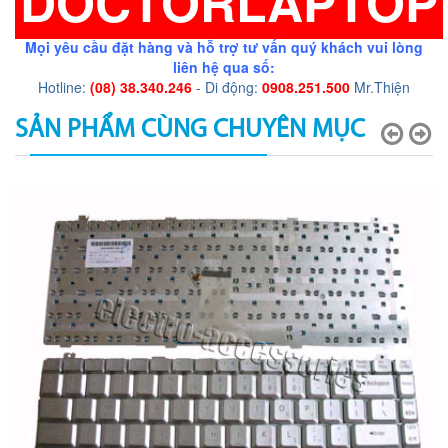
DOCTORLAPTOP
Mọi yêu cầu đặt hàng và hỗ trợ tư vấn quý khách vui lòng
liên hệ qua số:
Hotline:
(08) 38.340.246
- Di động:
0908.251.500
Mr.Thiện
SẢN PHẨM CÙNG CHUYÊN MỤC