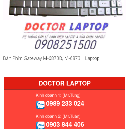
Bàn Phím Gateway M-6873B, M-6873H Laptop
DOCTOR LAPTOP
Kinh doanh 1: (Mr.Tùng)
0989 233 024
Kinh doanh 2: (Mr.Tuấn)
0903 844 406