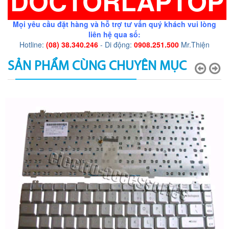
DOCTORLAPTOP
Mọi yêu cầu đặt hàng và hỗ trợ tư vấn quý khách vui lòng
liên hệ qua số:
Hotline:
(08) 38.340.246
- Di động:
0908.251.500
Mr.Thiện
SẢN PHẨM CÙNG CHUYÊN MỤC