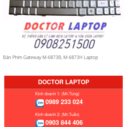
Bàn Phím Gateway M-6873B, M-6873H Laptop
DOCTOR LAPTOP
Kinh doanh 1: (Mr.Tùng)
0989 233 024
Kinh doanh 2: (Mr.Tuấn)
0903 844 406