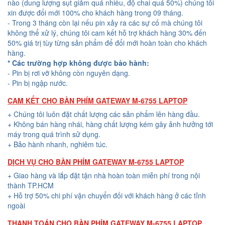
nào (dung lượng sụt giảm quá nhiều, độ chai quá 50%) chúng tôi
xin được đổi mới 100% cho khách hàng trong 09 tháng.
- Trong 3 tháng còn lại nếu pin xảy ra các sự cố mà chúng tôi
không thể xử lý, chúng tôi cam kết hỗ trợ khách hàng 30% đến
50% giá trị tùy từng sản phẩm để đổi mới hoàn toàn cho khách
hàng.
* Các trường hợp không được bảo hành:
- Pin bị rơi vỡ không còn nguyên dạng.
- Pin bị ngập nước.
CAM KẾT CHO BÀN PHÍM GATEWAY M-6755 LAPTOP
+ Chúng tôi luôn đặt chất lượng các sản phẩm lên hàng đầu.
+ Không bán hàng nhái, hàng chất lượng kém gây ảnh hưởng tới
máy trong quá trình sử dụng.
+ Bảo hành nhanh, nghiêm túc.
DỊCH VỤ CHO BÀN PHÍM GATEWAY M-6755 LAPTOP
+ Giao hàng và lắp đặt tận nhà hoàn toàn miễn phí trong nội
thành TP.HCM
+ Hỗ trợ 50% chi phí vận chuyển đối với khách hàng ở các tỉnh
ngoài
THANH TOÁN CHO BÀN PHÍM GATEWAY M-6755 LAPTOP