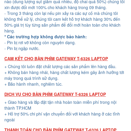
nào (dung lượng sụt giảm quá nhiều, độ chai quá 50%) chúng tôi
xin được đổi mới 100% cho khách hàng trong 09 tháng.
- Trong 3 tháng còn lại nếu pin xảy ra các sự cố mà chúng tôi
không thể xử lý, chúng tôi cam kết hỗ trợ khách hàng 30% đến
50% giá trị tùy từng sản phẩm để đổi mới hoàn toàn cho khách
hàng.
* Các trường hợp không được bảo hành:
- Pin bị rơi vỡ không còn nguyên dạng.
- Pin bị ngập nước.
CAM KẾT CHO BÀN PHÍM GATEWAY T-6326 LAPTOP
+ Chúng tôi luôn đặt chất lượng các sản phẩm lên hàng đầu.
+ Không bán hàng nhái, hàng chất lượng kém gây ảnh hưởng tới
máy trong quá trình sử dụng.
+ Bảo hành nhanh, nghiêm túc.
DỊCH VỤ CHO BÀN PHÍM GATEWAY T-6326 LAPTOP
+ Giao hàng và lắp đặt tận nhà hoàn toàn miễn phí trong nội
thành TP.HCM
+ Hỗ trợ 50% chi phí vận chuyển đối với khách hàng ở các tỉnh
ngoài
THANH TOÁN CHO BÀN PHÍM GATEWAY T-6326 LAPTOP