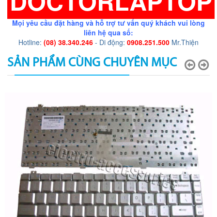
DOCTORLAPTOP
Mọi yêu cầu đặt hàng và hỗ trợ tư vấn quý khách vui lòng
liên hệ qua số:
Hotline:
(08) 38.340.246
- Di động:
0908.251.500
Mr.Thiện
SẢN PHẨM CÙNG CHUYÊN MỤC