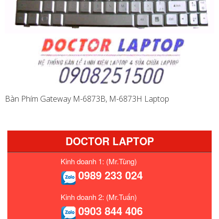
Bàn Phím Gateway M-6873B, M-6873H Laptop
DOCTOR LAPTOP
Kinh doanh 1: (Mr.Tùng)
0989 233 024
Kinh doanh 2: (Mr.Tuấn)
0903 844 406