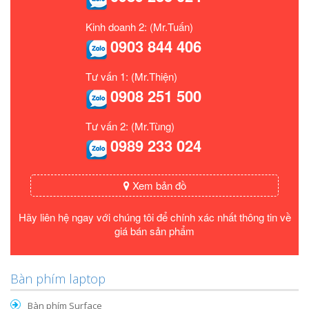
Kinh doanh 2: (Mr.Tuấn)
0903 844 406
Tư vấn 1: (Mr.Thiện)
0908 251 500
Tư vấn 2: (Mr.Tùng)
0989 233 024
Xem bản đồ
Hãy liên hệ ngay với chúng tôi để chính xác nhất thông tin về
giá bán sản phẩm
Bàn phím laptop
Bàn phím Surface