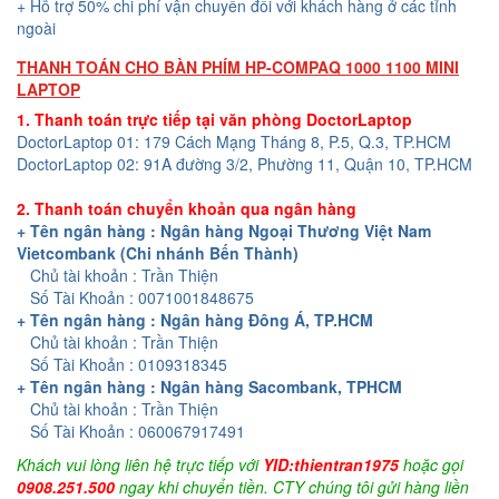
+ Hỗ trợ 50% chi phí vận chuyển đối với khách hàng ở các tỉnh
ngoài
THANH TOÁN CHO BÀN PHÍM HP-COMPAQ 1000 1100 MINI
LAPTOP
1. Thanh toán trực tiếp tại văn phòng DoctorLaptop
DoctorLaptop 01: 179 Cách Mạng Tháng 8, P.5, Q.3, TP.HCM
DoctorLaptop 02: 91A đường 3/2, Phường 11, Quận 10, TP.HCM
2. Thanh toán chuyển khoản qua ngân hàng
+ Tên ngân hàng : Ngân hàng Ngoại Thương Việt Nam
Vietcombank (Chi nhánh Bến Thành)
Chủ tài khoản : Trần Thiện
Số Tài Khoản : 0071001848675
+ Tên ngân hàng : Ngân hàng Đông Á, TP.HCM
Chủ tài khoản : Trần Thiện
Số Tài Khoản : 0109318345
+ Tên ngân hàng : Ngân hàng Sacombank, TPHCM
Chủ tài khoản : Trần Thiện
Số Tài Khoản : 060067917491
Khách vui lòng liên hệ trực tiếp với
YID:thientran1975
hoặc gọi
0908.251.500
ngay khi chuyển tiền. CTY chúng tôi gửi hàng liền