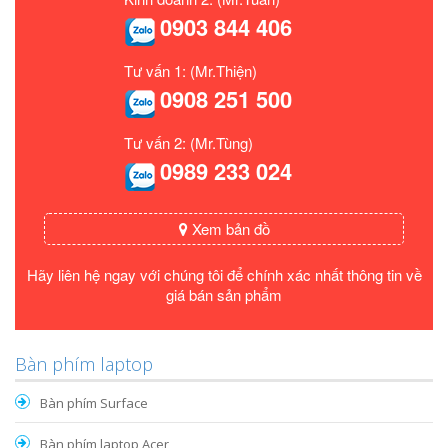
0903 844 406
Tư vấn 1: (Mr.Thiện)
0908 251 500
Tư vấn 2: (Mr.Tùng)
0989 233 024
Xem bản đồ
Hãy liên hệ ngay với chúng tôi để chính xác nhất thông tin về
giá bán sản phẩm
Bàn phím laptop
Bàn phím Surface
Bàn phím laptop Acer