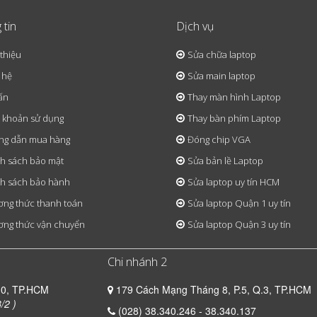
 tin
Dịch vụ
 thiệu
Sửa chữa laptop
 hệ
Sửa main laptop
ấn
Thay màn hình Laptop
 khoản sử dụng
Thay bàn phím Laptop
ng dẫn mua hàng
Đóng chip VGA
h sách bảo mật
Sửa bản lề Laptop
h sách bảo hành
Sửa laptop uy tín HCM
ng thức thanh toán
Sửa laptop Quận 1 uy tín
ng thức vận chuyển
Sửa laptop Quận 3 uy tín
Chi nhánh 2
10, TP.HCM
179 Cách Mạng Tháng 8, P.5, Q.3, TP.HCM
/2 )
(028) 38.340.246 - 38.340.137