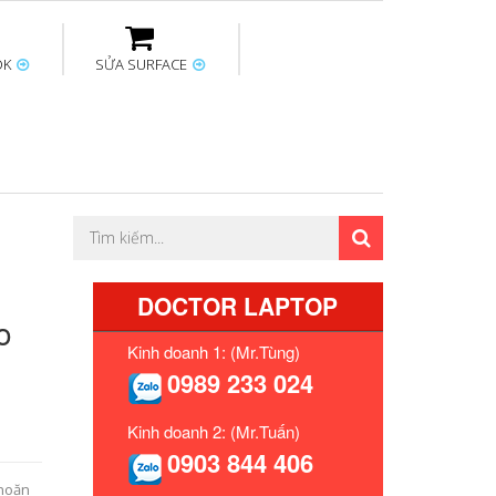
OK
SỬA SURFACE
ptop
Thay sạc Surface
Thay bàn phím
Sửa Mainboard
Macbook
Surface
DOCTOR LAPTOP
o
Kinh doanh 1: (Mr.Tùng)
0989 233 024
Kinh doanh 2: (Mr.Tuấn)
0903 844 406
khoăn