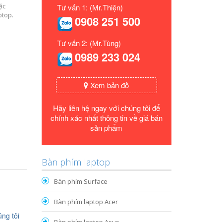
ặc
Tư vấn 1: (Mr.Thiện)
ptop.
0908 251 500
Tư vấn 2: (Mr.Tùng)
0989 233 024
Xem bản đồ
Hãy liên hệ ngay với chúng tôi để
chính xác nhất thông tin về giá bán
sản phẩm
Bàn phím laptop
Bàn phím Surface
Bàn phím laptop Acer
ng tôi