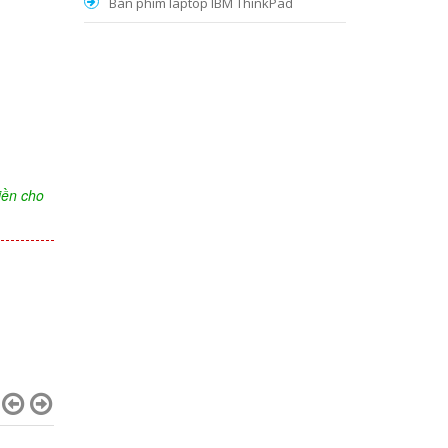
Bàn phím laptop IBM ThinkPad
iền cho