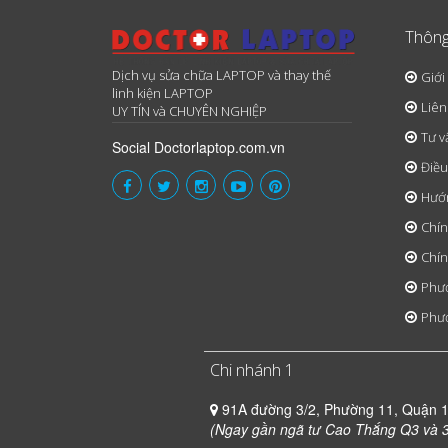
Thông
Dịch vụ sửa chữa LAPTOP và thay thế
Giới
linh kiện LAPTOP
Liên
UY TÍN và CHUYÊN NGHIỆP
Tư v
Social Doctorlaptop.com.vn
Điều
Hướ
Chín
Chín
Phươ
Phươ
Chi nhánh 1
91A đường 3/2, Phường 11, Quận 
(Ngay gần ngã tư Cao Thắng Q3 và 3