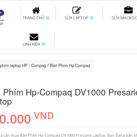
TRANG CHỦ
SỬA LAPTOP
SỬA MACBO
LINH KIỆN
ok uy tín
bàn phím
Thay pin Surface
Thay pin Macbook
Thay màn hình
Sửa Surface không
Thay màn hình
Thay Pin La
p
Laptop
nhận bàn phím
Macbook
phím laptop HP - Compag
Bàn Phím Hp-Compaq DV1000 Presario Laptop
 Phím Hp-Compaq DV1000 Presari
top
VND
0.000
g cần mua Bàn Phím Hp-Compaq DV1000 Presario Laptop. Bạn đang băn 