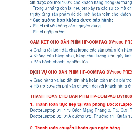
xin được đổi mới 100% cho khách hàng trong 09 tháng
- Trong 3 tháng còn lại nếu pin xảy ra các sự cố mà c
trị tùy từng sản phẩm để đổi mới hoàn toàn cho khách
* Các trường hợp không được bảo hành:
- Pin bị rơi vỡ không còn nguyên dạng.
- Pin bị ngập nước.
CAM KẾT CHO BÀN PHÍM HP-COMPAQ DV1000 PR
+ Chúng tôi luôn đặt chất lượng các sản phẩm lên hàn
+ Không bán hàng nhái, hàng chất lượng kém gây ảnh 
+ Bảo hành nhanh, nghiêm túc.
DỊCH VỤ CHO BÀN PHÍM HP-COMPAQ DV1000 PRE
+ Giao hàng và lắp đặt tận nhà hoàn toàn miễn phí tr
+ Hỗ trợ 50% chi phí vận chuyển đối với khách hàng ở 
THANH TOÁN CHO BÀN PHÍM HP-COMPAQ DV1000
1. Thanh toán trực tiếp tại văn phòng DoctorLapt
DoctorLaptop 01: 179 Cách Mạng Tháng 8, P.5, Q.3,
DoctorLaptop 02: 91A đường 3/2, Phường 11, Quận 1
2. Thanh toán chuyển khoản qua ngân hàng