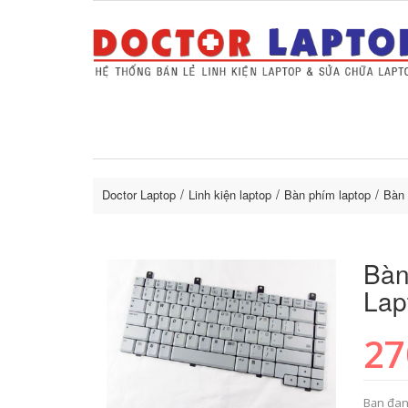
Sửa Laptop uy tín
Sửa Macbo
Thay 
lapto
Doctor Laptop
Linh kiện laptop
Bàn phím laptop
Bàn 
Bàn
Lap
27
Bạn đan