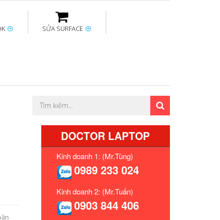
OK
SỬA SURFACE
ptop
Thay sạc Surface
Thay bàn phím
Sửa Mainboard
Macbook
Surface
DOCTOR LAPTOP
Kinh doanh 1: (Mr.Tùng)
0989 233 024
Kinh doanh 2: (Mr.Tuấn)
0903 844 406
oăn