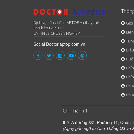
Thông
Dịch vụ sửa chữa LAPTOP và thay thế
Giới
linh kiện LAPTOP
Liên
UY TÍN và CHUYÊN NGHIỆP
Tư v
Social Doctorlaptop.com.vn
Điều
Hướ
Chín
Chín
Phươ
Phươ
Chi nhánh 1
91A đường 3/2, Phường 11, Quận 
(Ngay gần ngã tư Cao Thắng Q3 và 3