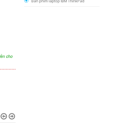
Bàn phím laptop IBM ThinkPad
iền cho