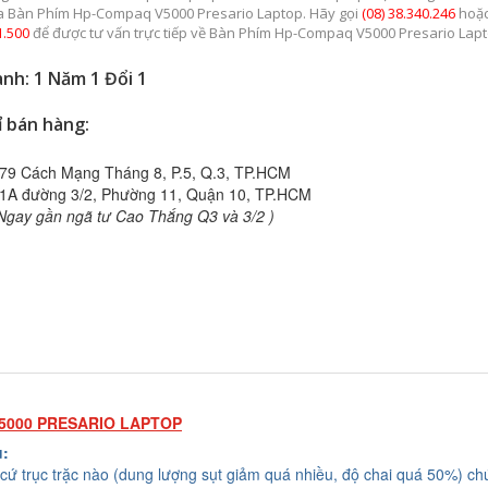
a Bàn Phím Hp-Compaq V5000 Presario Laptop. Hãy gọi
(08) 38.340.246
hoặ
1.500
để được tư vấn trực tiếp về Bàn Phím Hp-Compaq V5000 Presario Lapt
nh: 1 Năm 1 Đổi 1
ỉ bán hàng:
79 Cách Mạng Tháng 8, P.5, Q.3, TP.HCM
1A đường 3/2, Phường 11, Quận 10, TP.HCM
Ngay gần ngã tư Cao Thắng Q3 và 3/2 )
5000 PRESARIO LAPTOP
u:
cứ trục trặc nào (dung lượng sụt giảm quá nhiều, độ chai quá 50%) chú