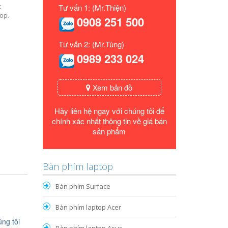
c
Tư vấn 1: (Mr.Thiện)
op.
0908 251 500
Tư vấn 2: (Mr.Tùng)
0989 233 024
Xem bản đồ
Hãy liên hệ ngay với chúng tôi để
chính xác nhất thông tin về giá bán
sản phẩm
Bàn phím laptop
Bàn phím Surface
Bàn phím laptop Acer
ng tôi