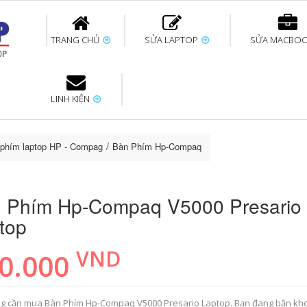
TRANG CHỦ
SỬA LAPTOP
SỬA MACBO
LINH KIỆN
ok uy tín
bàn phím
Thay pin Surface
Thay pin Macbook
Thay màn hình
Sửa Surface không
Thay màn hình
Thay Pin La
p
Laptop
nhận bàn phím
Macbook
phím laptop HP - Compag
Bàn Phím Hp-Compaq V5000 Presario Laptop
 Phím Hp-Compaq V5000 Presario
top
VND
0.000
g cần mua Bàn Phím Hp-Compaq V5000 Presario Laptop. Bạn đang băn kh