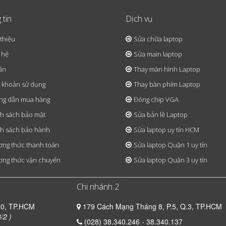
 tin
Dịch vụ
 thiệu
Sửa chữa laptop
 hệ
Sửa main laptop
ấn
Thay màn hình Laptop
 khoản sử dụng
Thay bàn phím Laptop
ng dẫn mua hàng
Đóng chip VGA
h sách bảo mật
Sửa bản lề Laptop
h sách bảo hành
Sửa laptop uy tín HCM
ng thức thanh toán
Sửa laptop Quận 1 uy tín
ng thức vận chuyển
Sửa laptop Quận 3 uy tín
Chi nhánh 2
10, TP.HCM
179 Cách Mạng Tháng 8, P.5, Q.3, TP.HCM
/2 )
(028) 38.340.246 - 38.340.137