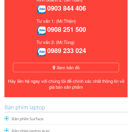
0903 844 406
Tư vấn 1: (Mr.Thiện)
0908 251 500
Tư vấn 2: (Mr.Tùng)
0989 233 024
Xem bản đồ
Hãy liên hệ ngay với chúng tôi để chính xác nhất thông tin về
giá bán sản phẩm
Bàn phím laptop
Bàn phím Surface
Bàn phím laptop Acer