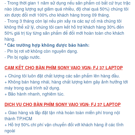
- Trong thời gian 1 năm sử dụng nếu sản phẩm có bất cứ trục trặc
nào (dung lượng sụt giảm quá nhiều, độ chai quá 50%) chúng tôi
xin được đổi mới 100% cho khách hàng trong 09 tháng.
- Trong 3 tháng còn lại nếu pin xảy ra các sự cố mà chúng tôi
không thể xử lý, chúng tôi cam kết hỗ trợ khách hàng 30% đến
50% giá trị tùy từng sản phẩm để đổi mới hoàn toàn cho khách
hàng.
* Các trường hợp không được bảo hành:
- Pin bị rơi vỡ không còn nguyên dạng.
- Pin bị ngập nước.
CAM KẾT CHO BÀN PHÍM SONY VAIO VGN- FJ 37 LAPTOP
+ Chúng tôi luôn đặt chất lượng các sản phẩm lên hàng đầu.
+ Không bán hàng nhái, hàng chất lượng kém gây ảnh hưởng tới
máy trong quá trình sử dụng.
+ Bảo hành nhanh, nghiêm túc.
DỊCH VỤ CHO BÀN PHÍM SONY VAIO VGN- FJ 37 LAPTOP
+ Giao hàng và lắp đặt tận nhà hoàn toàn miễn phí trong nội
thành TP.HCM
+ Hỗ trợ 50% chi phí vận chuyển đối với khách hàng ở các tỉnh
ngoài