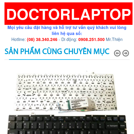
DOCTORLAPTOP
Mọi yêu cầu đặt hàng và hỗ trợ tư vấn quý khách vui lòng
liên hệ qua số:
Hotline:
(08) 38.340.246
- Di động:
0908.251.500
Mr.Thiện
SẢN PHẨM CÙNG CHUYÊN MỤC