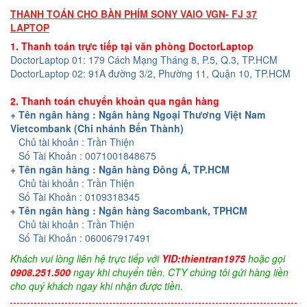
THANH TOÁN CHO BÀN PHÍM SONY VAIO VGN- FJ 37
LAPTOP
1. Thanh toán trực tiếp tại văn phòng DoctorLaptop
DoctorLaptop 01: 179 Cách Mạng Tháng 8, P.5, Q.3, TP.HCM
DoctorLaptop 02: 91A đường 3/2, Phường 11, Quận 10, TP.HCM
2. Thanh toán chuyển khoản qua ngân hàng
+ Tên ngân hàng : Ngân hàng Ngoại Thương Việt Nam
Vietcombank (Chi nhánh Bến Thành)
Chủ tài khoản : Trần Thiện
Số Tài Khoản : 0071001848675
+ Tên ngân hàng : Ngân hàng Đông Á, TP.HCM
Chủ tài khoản : Trần Thiện
Số Tài Khoản : 0109318345
+ Tên ngân hàng : Ngân hàng Sacombank, TPHCM
Chủ tài khoản : Trần Thiện
Số Tài Khoản : 060067917491
Khách vui lòng liên hệ trực tiếp với
YID:thientran1975
hoặc gọi
0908.251.500
ngay khi chuyển tiền. CTY chúng tôi gửi hàng liền
cho quý khách ngay khi nhận được tiền.