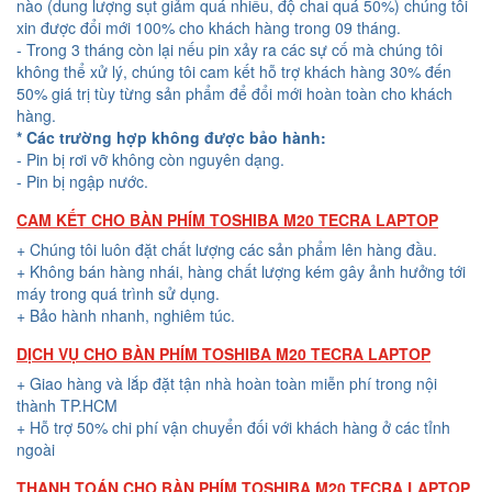
nào (dung lượng sụt giảm quá nhiều, độ chai quá 50%) chúng tôi
xin được đổi mới 100% cho khách hàng trong 09 tháng.
- Trong 3 tháng còn lại nếu pin xảy ra các sự cố mà chúng tôi
không thể xử lý, chúng tôi cam kết hỗ trợ khách hàng 30% đến
50% giá trị tùy từng sản phẩm để đổi mới hoàn toàn cho khách
hàng.
* Các trường hợp không được bảo hành:
- Pin bị rơi vỡ không còn nguyên dạng.
- Pin bị ngập nước.
CAM KẾT CHO BÀN PHÍM TOSHIBA M20 TECRA LAPTOP
+ Chúng tôi luôn đặt chất lượng các sản phẩm lên hàng đầu.
+ Không bán hàng nhái, hàng chất lượng kém gây ảnh hưởng tới
máy trong quá trình sử dụng.
+ Bảo hành nhanh, nghiêm túc.
DỊCH VỤ CHO BÀN PHÍM TOSHIBA M20 TECRA LAPTOP
+ Giao hàng và lắp đặt tận nhà hoàn toàn miễn phí trong nội
thành TP.HCM
+ Hỗ trợ 50% chi phí vận chuyển đối với khách hàng ở các tỉnh
ngoài
THANH TOÁN CHO BÀN PHÍM TOSHIBA M20 TECRA LAPTOP