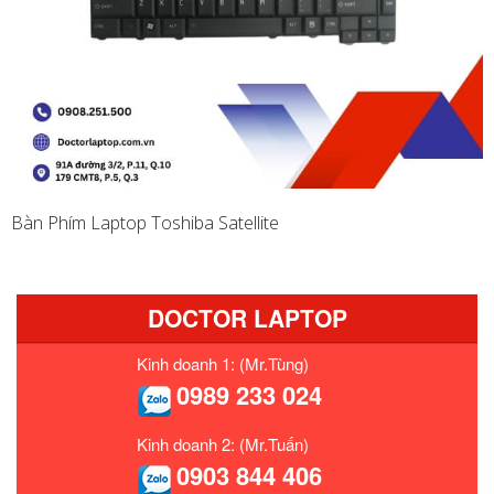
Bàn Phím Laptop Toshiba Satellite
DOCTOR LAPTOP
Kinh doanh 1: (Mr.Tùng)
0989 233 024
Kinh doanh 2: (Mr.Tuấn)
0903 844 406