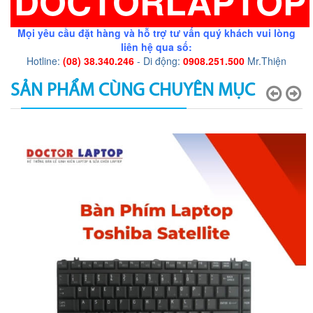
DOCTORLAPTOP
Mọi yêu cầu đặt hàng và hỗ trợ tư vấn quý khách vui lòng
liên hệ qua số:
Hotline:
(08) 38.340.246
- Di động:
0908.251.500
Mr.Thiện
SẢN PHẨM CÙNG CHUYÊN MỤC