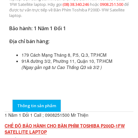
1FW Satellite laptop. Hãy gọi
(08) 38.340.246
hoặc
0908.251.500
để
được tư vấn trực tiếp về Bàn Phím Toshiba P200D-1FW Satellite
laptop.
Bảo hành: 1 Năm 1 Đổi 1
Địa chỉ bán hàng:
179 Cách Mạng Tháng 8, P.5, Q.3, TP.HCM
91A đường 3/2, Phường 11, Quận 10, TP.HCM
(Ngay gần ngã tư Cao Thắng Q3 và 3/2 )
Thông tin sản phẩm
1 Năm 1 Đổi 1 Call ; 0908251500 Mr Thiện
CHẾ ĐỘ BẢO HÀNH CHO BÀN PHÍM TOSHIBA P200D-1FW
SATELLITE LAPTOP