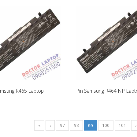
amsung R465 Laptop
Pin Samsung R464 NP Lapt
«
‹
97
98
99
100
101
›