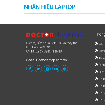
NHÃN HIỆU LAPTOP
Thông
Dịch vụ sửa chữa LAPTOP và thay thế
Giới
linh kiện LAPTOP
Liên
UY TÍN và CHUYÊN NGHIỆP
Tư v
Social Doctorlaptop.com.vn
Điều
Hướ
Chín
Chín
Phươ
Phươ