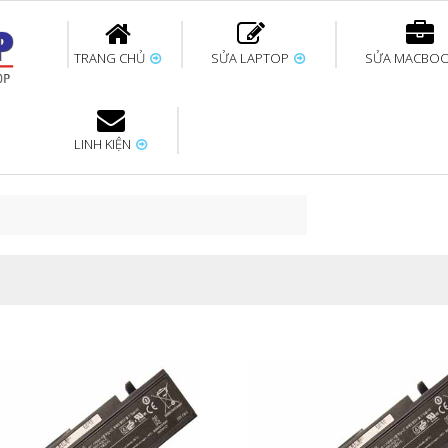
TRANG CHỦ
SỬA LAPTOP
SỬA MACBO
LINH KIỆN
ok uy tín
bàn phím
Thay pin Surface
Thay pin Macbook
Thay màn hình
Sửa Surface không
Thay màn hình
Thay Pin La
p
Laptop
nhận bàn phím
Macbook