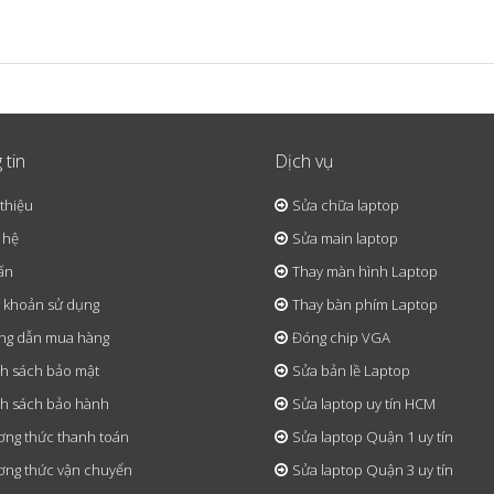
 tin
Dịch vụ
 thiệu
Sửa chữa laptop
 hệ
Sửa main laptop
ấn
Thay màn hình Laptop
 khoản sử dụng
Thay bàn phím Laptop
ng dẫn mua hàng
Đóng chip VGA
h sách bảo mật
Sửa bản lề Laptop
h sách bảo hành
Sửa laptop uy tín HCM
ng thức thanh toán
Sửa laptop Quận 1 uy tín
ng thức vận chuyển
Sửa laptop Quận 3 uy tín