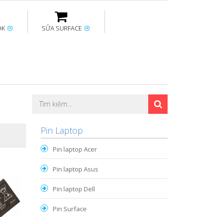
OK
SỬA SURFACE
ptop
Thay sạc Surface
Thay bàn phím
Sửa Mainboard
Macbook
Surface
Pin Laptop
Pin laptop Acer
Pin laptop Asus
Pin laptop Dell
Pin Surface