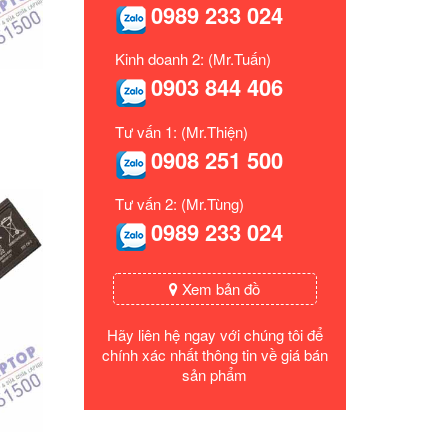
0989 233 024
Kinh doanh 2: (Mr.Tuấn)
0903 844 406
Tư vấn 1: (Mr.Thiện)
0908 251 500
Tư vấn 2: (Mr.Tùng)
0989 233 024
Xem bản đồ
Hãy liên hệ ngay với chúng tôi để
chính xác nhất thông tin về giá bán
sản phẩm